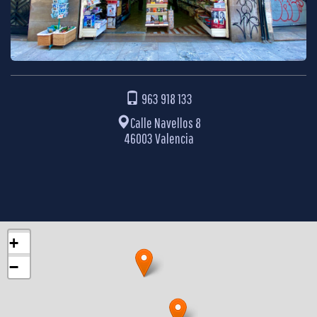
963 918 133
Calle Navellos 8
46003 Valencia
+
−